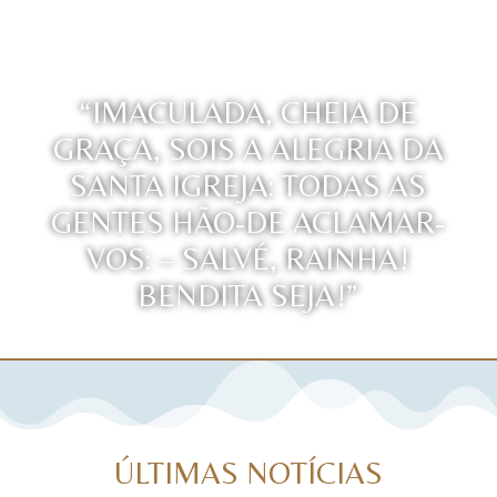
“IMACULADA, CHEIA DE
GRAÇA, SOIS A ALEGRIA DA
SANTA IGREJA: TODAS AS
GENTES HÃO-DE ACLAMAR-
VOS: – SALVÉ, RAINHA!
BENDITA SEJA!”
ÚLTIMAS NOTÍCIAS