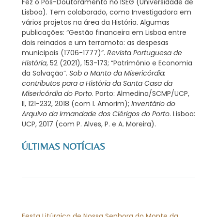
Fez o Pós-Doutoramento no ISEG (Universidade de
Lisboa). Tem colaborado, como Investigadora em
vários projetos na área da História. Algumas
publicações: “Gestão financeira em Lisboa entre
dois reinados e um terramoto: as despesas
municipais (1706-1777)”.
Revista Portuguesa de
História
, 52 (2021), 153-173; “Património e Economia
da Salvação”.
Sob o Manto da Misericórdia:
contributos para a História da Santa Casa da
Misericórdia do Porto
. Porto: Almedina/SCMP/UCP,
II, 121-232, 2018 (com I. Amorim);
Inventário do
Arquivo da Irmandade dos Clérigos do Porto
. Lisboa:
UCP, 2017 (com P. Alves, P. e A. Moreira).
ÚLTIMAS NOTÍCIAS
Festa Litúrgica de Nossa Senhora do Monte da