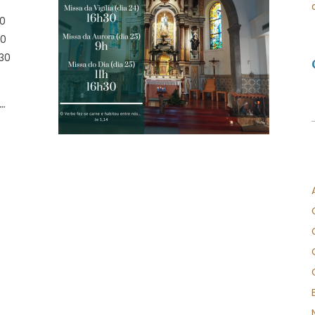
30
00
h30
s…